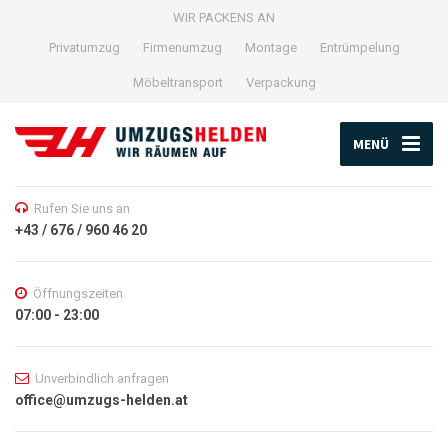
WIR PACKENS AN
Privatumzug
Firmenumzug
Montage
Entrümpelung
Möbeltransport
Verpackung
MENÜ
Rufen Sie uns an
+43 / 676 / 960 46 20
Öffnungszeiten
07:00 - 23:00
Unverbindlich anfragen
office@umzugs-helden.at