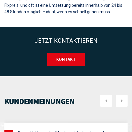
Besichtigung erhalten Sie ein maßgeschneidertes Angebot mit
Fixpreis, und oft ist eine Umsetzung bereits innerhalb von 24 bis
48 Stunden möglich – ideal, wenn es schnell gehen muss.
JETZT KONTAKTIEREN
KONTAKT
KUNDENMEINUNGEN
Weiter
Vor