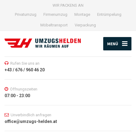
WIR PACKENS AN
Privatumzug
Firmenumzug
Montage
Entrümpelung
Möbeltransport
Verpackung
MENÜ
Rufen Sie uns an
+43 / 676 / 960 46 20
Öffnungszeiten
07:00 - 23:00
Unverbindlich anfragen
office@umzugs-helden.at