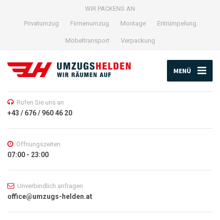
WIR PACKENS AN
Privatumzug
Firmenumzug
Montage
Entrümpelung
Möbeltransport
Verpackung
MENÜ
Rufen Sie uns an
+43 / 676 / 960 46 20
Öffnungszeiten
07:00 - 23:00
Unverbindlich anfragen
office@umzugs-helden.at