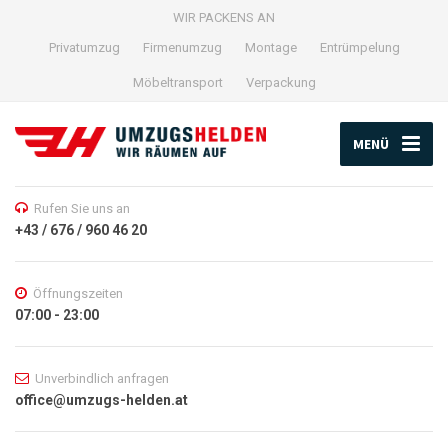
WIR PACKENS AN
Privatumzug
Firmenumzug
Montage
Entrümpelung
Möbeltransport
Verpackung
MENÜ
Rufen Sie uns an
+43 / 676 / 960 46 20
Öffnungszeiten
07:00 - 23:00
Unverbindlich anfragen
office@umzugs-helden.at